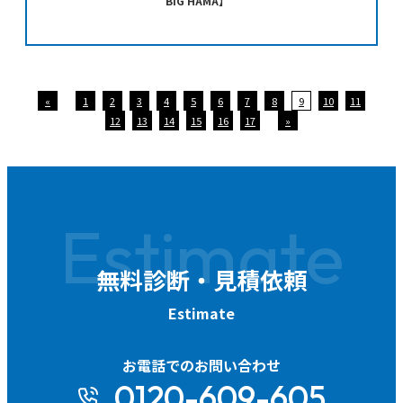
BIG HAMA】
«
1
2
3
4
5
6
7
8
9
10
11
12
13
14
15
16
17
»
Estimate
無料診断・見積依頼
Estimate
お電話でのお問い合わせ
0120-609-605