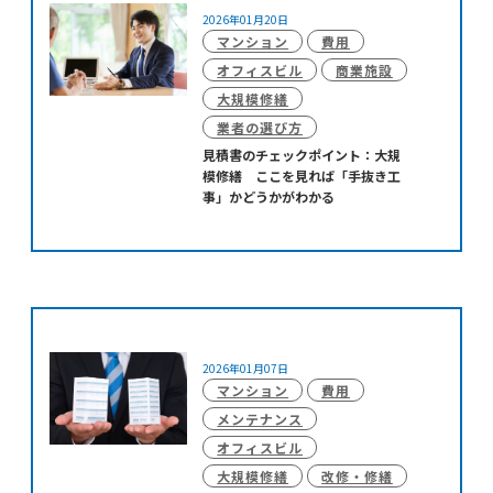
2026年01月20日
マンション
費用
オフィスビル
商業施設
大規模修繕
業者の選び方
見積書のチェックポイント：大規
模修繕 ここを見れば「手抜き工
事」かどうかがわかる
2026年01月07日
マンション
費用
メンテナンス
オフィスビル
大規模修繕
改修・修繕