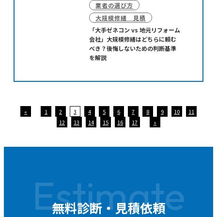
業者の選び方
大規模修繕 見積
「大手ゼネコン vs 地元リフォーム
会社」大規模修繕はどちらに頼む
べき？後悔しないための判断基準
を解説
«
1
2
3
4
5
6
7
8
9
10
11
12
13
14
15
16
17
»
Estimate
無料診断・見積依頼